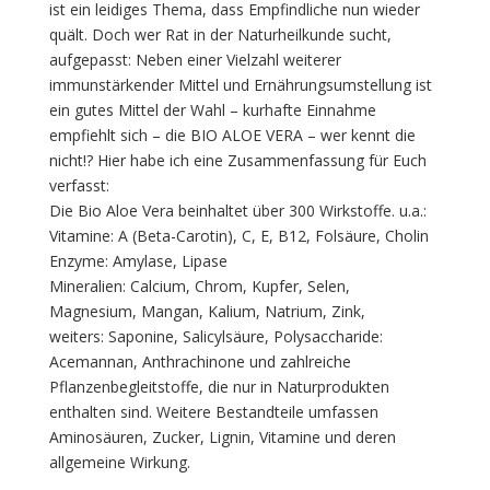
ist ein leidiges Thema, dass Empfindliche nun wieder
quält. Doch wer Rat in der Naturheilkunde sucht,
aufgepasst: Neben einer Vielzahl weiterer
immunstärkender Mittel und Ernährungsumstellung ist
ein gutes Mittel der Wahl – kurhafte Einnahme
empfiehlt sich – die BIO ALOE VERA – wer kennt die
nicht!? Hier habe ich eine Zusammenfassung für Euch
verfasst:
Die Bio Aloe Vera beinhaltet über 300 Wirkstoffe. u.a.:
Vitamine: A (Beta-Carotin), C, E, B12, Folsäure, Cholin
Enzyme: Amylase, Lipase
Mineralien: Calcium, Chrom, Kupfer, Selen,
Magnesium, Mangan, Kalium, Natrium, Zink,
weiters: Saponine, Salicylsäure, Polysaccharide:
Acemannan, Anthrachinone und zahlreiche
Pflanzenbegleitstoffe, die nur in Naturprodukten
enthalten sind. Weitere Bestandteile umfassen
Aminosäuren, Zucker, Lignin, Vitamine und deren
allgemeine Wirkung.