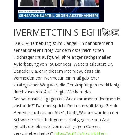
IVERMETCTIN SIEG! ‼️🚀👏
Die C-Aufarbeitung ist im Gange! Ein bahnbrechend
sensationeller Erfolg vor dem österreichischen
Höchstgericht aufgrund jahrelanger sachgemäßer
Aufarbeitung von RA Beneder. Weiters erläutert Dr.
Beneder u.a. er in diesem Interview, dass ein
Vermeiden von Ivermectin ein maßgablicher
strategischer Weg war, die Gen-Impfungen marktfähig
durchzusetzen. Auf1 fragt „Wie kam das
Sensationsurteil gegen die Ärztekammer zu Ivermectin
zustande?“ Darüber spricht Rechtsanwalt Mag. Gerold
Beneder exklusiv bei AUF1. Und: „Warum wurde in der
Schweiz ein viel heftigeres Urteil gegen einen Arzt
gefällt, der ebenso Ivermectin gegen Corona
verschrieben hatte?“
https://auf1.tv/nachrichten-