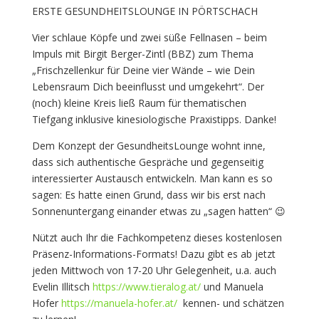
ERSTE GESUNDHEITSLOUNGE IN PÖRTSCHACH
Vier schlaue Köpfe und zwei süße Fellnasen – beim
Impuls mit Birgit Berger-Zintl (BBZ) zum Thema
„Frischzellenkur für Deine vier Wände – wie Dein
Lebensraum Dich beeinflusst und umgekehrt“. Der
(noch) kleine Kreis ließ Raum für thematischen
Tiefgang inklusive kinesiologische Praxistipps. Danke!
Dem Konzept der GesundheitsLounge wohnt inne,
dass sich authentische Gespräche und gegenseitig
interessierter Austausch entwickeln. Man kann es so
sagen: Es hatte einen Grund, dass wir bis erst nach
Sonnenuntergang einander etwas zu „sagen hatten“ 😉
Nützt auch Ihr die Fachkompetenz dieses kostenlosen
Präsenz-Informations-Formats! Dazu gibt es ab jetzt
jeden Mittwoch von 17-20 Uhr Gelegenheit, u.a. auch
Evelin Illitsch
https://www.tieralog.at/
und Manuela
Hofer
https://manuela-hofer.at/
kennen- und schätzen