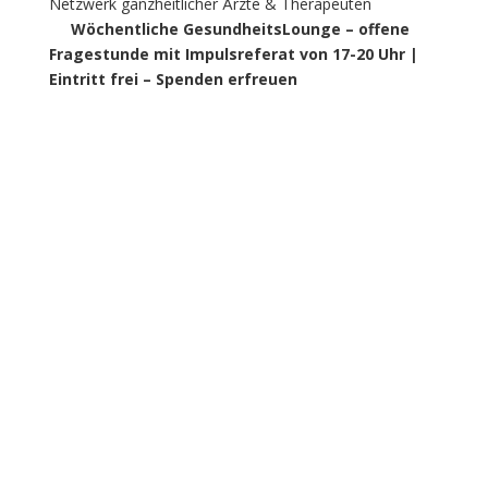
Netzwerk ganzheitlicher Ärzte & Therapeuten
Wöchentliche GesundheitsLounge – offene
Fragestunde mit Impulsreferat von 17-20 Uhr |
Eintritt frei – Spenden erfreuen
i |tlichen Ärzte &
Therapeuten
rmittlung von
Interessierten an unsere spezifischen ganzheitlichen Ärzte